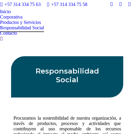
+57 314 334 75 63
+57 314 334 75 58
Facebook
Linked
Ma
Inicio
page
page
pa
Corporativa
opens
opens
op
Productos y Servicios
in
in
in
Responsabilidad Social
Contacto
new
new
n
Buscar:
window
windo
w
Responsabilidad
Social
Procuramos la sostenibilidad de nuestra organización, a
través de productos, procesos y actividades que
contribuyen al uso responsable de los recursos